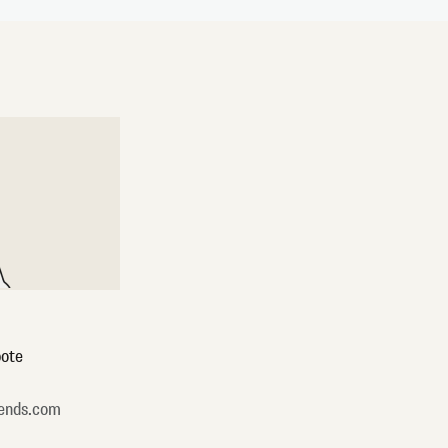
ote
ends.com