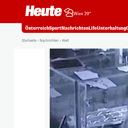
Wien 29°
Österreich
Sport
Nachrichten
Life
Unterhaltung
Startseite
Nachrichten
Welt