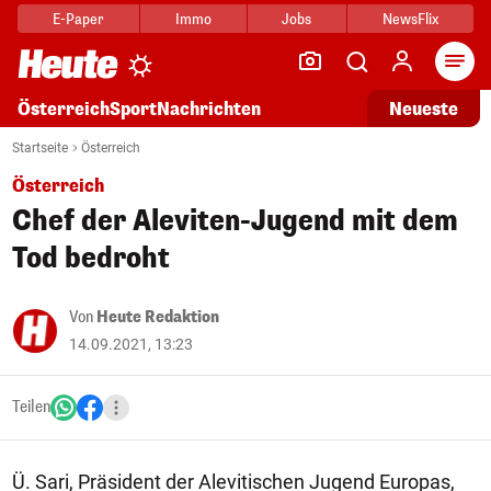
E-Paper
Immo
Jobs
NewsFlix
Arti
Österreich
Sport
Nachrichten
Neueste
Startseite
Österreich
Österreich
Chef der Aleviten-Jugend mit dem
Tod bedroht
Von
Heute Redaktion
14.09.2021, 13:23
Teilen
Ü. Sari, Präsident der Alevitischen Jugend Europas,