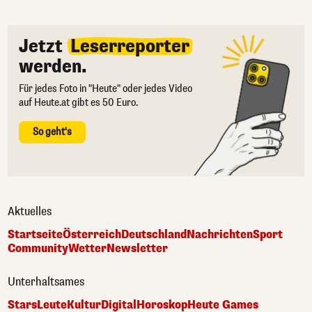
Jetzt
Leserreporter
werden.
Für jedes Foto in "Heute" oder jedes Video
auf Heute.at gibt es 50 Euro.
So geht's
Aktuelles
Startseite
Österreich
Deutschland
Nachrichten
Sport
Community
Wetter
Newsletter
Unterhaltsames
Stars
Leute
Kultur
Digital
Horoskop
Heute Games