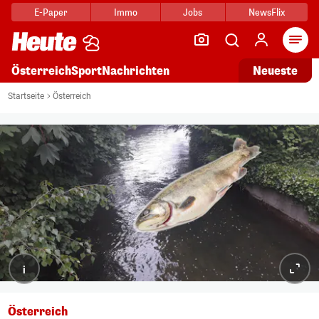
E-Paper
Immo
Jobs
NewsFlix
Arti
Österreich
Sport
Nachrichten
Neueste
Startseite
Österreich
i
Österreich