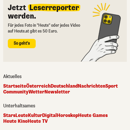
Jetzt
Leserreporter
werden.
Für jedes Foto in "Heute" oder jedes Video
auf Heute.at gibt es 50 Euro.
So geht's
Aktuelles
Startseite
Österreich
Deutschland
Nachrichten
Sport
Community
Wetter
Newsletter
Unterhaltsames
Stars
Leute
Kultur
Digital
Horoskop
Heute Games
Heute Kino
Heute TV