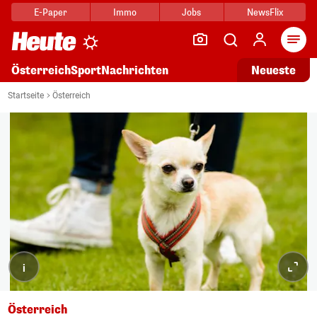
E-Paper
Immo
Jobs
NewsFlix
Arti
Österreich
Sport
Nachrichten
Neueste
Startseite
Österreich
i
Österreich