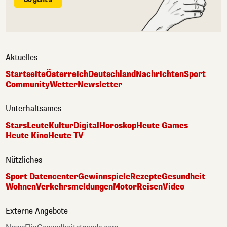
Aktuelles
Startseite
Österreich
Deutschland
Nachrichten
Sport
Community
Wetter
Newsletter
Unterhaltsames
Stars
Leute
Kultur
Digital
Horoskop
Heute Games
Heute Kino
Heute TV
Nützliches
Sport Datencenter
Gewinnspiele
Rezepte
Gesundheit
Wohnen
Verkehrsmeldungen
Motor
Reisen
Video
Externe Angebote