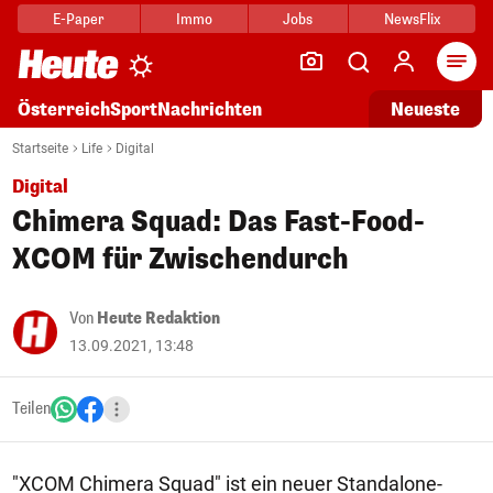
E-Paper
Immo
Jobs
NewsFlix
Arti
Österreich
Sport
Nachrichten
Neueste
Startseite
Life
Digital
Digital
Chimera Squad: Das Fast-Food-
XCOM für Zwischendurch
Von
Heute Redaktion
13.09.2021, 13:48
Teilen
"XCOM Chimera Squad" ist ein neuer Standalone-