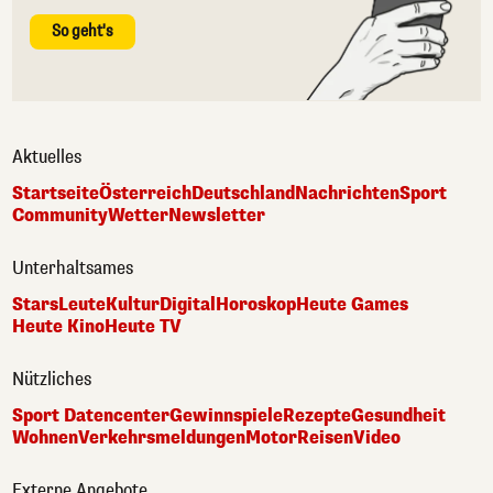
So geht's
Aktuelles
Startseite
Österreich
Deutschland
Nachrichten
Sport
Community
Wetter
Newsletter
Unterhaltsames
Stars
Leute
Kultur
Digital
Horoskop
Heute Games
Heute Kino
Heute TV
Nützliches
Sport Datencenter
Gewinnspiele
Rezepte
Gesundheit
Wohnen
Verkehrsmeldungen
Motor
Reisen
Video
Externe Angebote