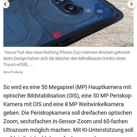
"Heute"
hat das neue Nothing Phone (2a) mehrere Wochen getestet.
.
Beim Design haben sich die Macher des Mittelklasse-Geräts einen
K
Traum erfüllt, ...
w
Rene Findenig
Re
So wird es eine 50 Megapixel (MP) Hauptkamera mit
optischer Bildstabilisation (OIS), eine 50 MP Periskop-
Kamera mit OIS und eine 8 MP Weitwinkelkamera
geben. Die Periskopkamera soll dreifachen optischen
Zoom, sechsfachen In-Sensor-Zoom und 60-fachen
Ultrazoom möglich machen. Mit KI-Unterstützung soll