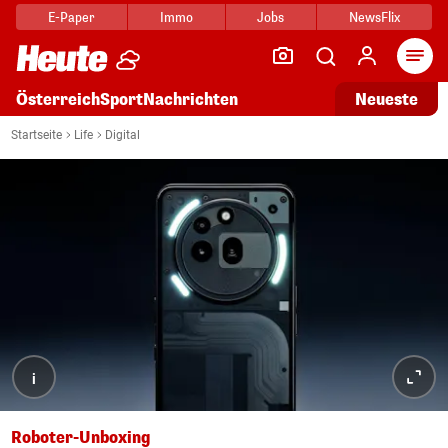
E-Paper
Immo
Jobs
NewsFlix
Arti
Österreich
Sport
Nachrichten
Neueste
Startseite
Life
Digital
i
Roboter-Unboxing