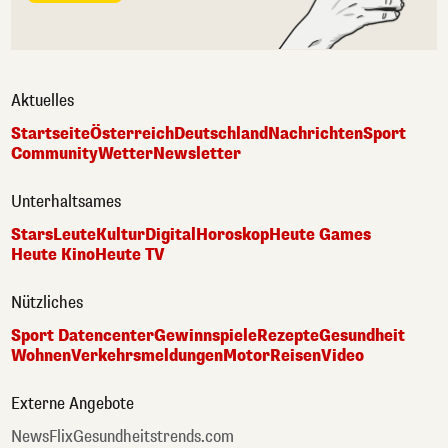
Aktuelles
Startseite
Österreich
Deutschland
Nachrichten
Sport
Community
Wetter
Newsletter
Unterhaltsames
Stars
Leute
Kultur
Digital
Horoskop
Heute Games
Heute Kino
Heute TV
Nützliches
Sport Datencenter
Gewinnspiele
Rezepte
Gesundheit
Wohnen
Verkehrsmeldungen
Motor
Reisen
Video
Externe Angebote
NewsFlix
Gesundheitstrends.com