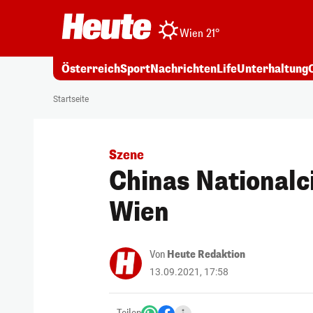
Wien 21°
Österreich
Sport
Nachrichten
Life
Unterhaltung
Startseite
Szene
Chinas Nationalci
Wien
Von
Heute Redaktion
13.09.2021, 17:58