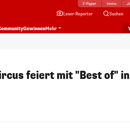
E-Paper
Immo
J
Leser-Reporter
Suchen
Community
Gewinnen
Mehr
rcus feiert mit "Best of" in