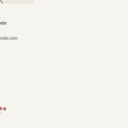
ote
ends.com
n