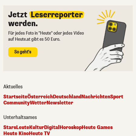
Jetzt
Leserreporter
werden.
Für jedes Foto in "Heute" oder jedes Video
auf Heute.at gibt es 50 Euro.
So geht's
Aktuelles
Startseite
Österreich
Deutschland
Nachrichten
Sport
Community
Wetter
Newsletter
Unterhaltsames
Stars
Leute
Kultur
Digital
Horoskop
Heute Games
Heute Kino
Heute TV