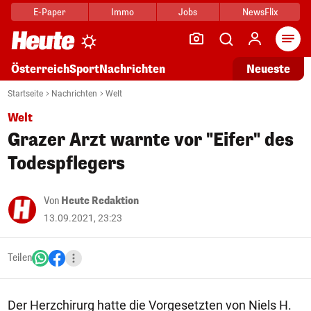
E-Paper
Immo
Jobs
NewsFlix
Arti
Österreich
Sport
Nachrichten
Neueste
Startseite
Nachrichten
Welt
Welt
Grazer Arzt warnte vor "Eifer" des
Todespflegers
Von
Heute Redaktion
13.09.2021, 23:23
Teilen
Der Herzchirurg hatte die Vorgesetzten von Niels H.