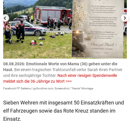
m
08.08.2026: Emotionale Worte von Mama (36) gehen unter die
0
Haut.
Bei einem tragischen Traktorunfall verlor Sarah ihren Partner
B
und ihre sechsjährige Tochter.
Nach einer riesigen Spendenwelle
S
meldet sich die 36-Jährige zu Wort >>>
La
Facebook FF Satteins / gofundme.com, Screenshot / "Heute"-Montage
Sieben Wehren mit insgesamt 50 Einsatzkräften und
elf Fahrzeugen sowie das Rote Kreuz standen im
Einsatz.