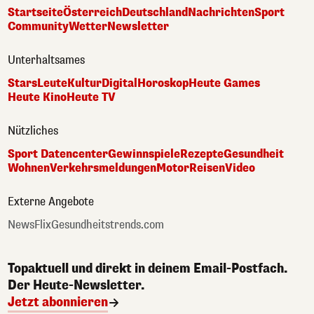
Startseite
Österreich
Deutschland
Nachrichten
Sport
Community
Wetter
Newsletter
Unterhaltsames
Stars
Leute
Kultur
Digital
Horoskop
Heute Games
Heute Kino
Heute TV
Nützliches
Sport Datencenter
Gewinnspiele
Rezepte
Gesundheit
Wohnen
Verkehrsmeldungen
Motor
Reisen
Video
Externe Angebote
NewsFlix
Gesundheitstrends.com
Topaktuell und direkt in deinem Email-Postfach.
Der Heute-Newsletter.
Jetzt abonnieren