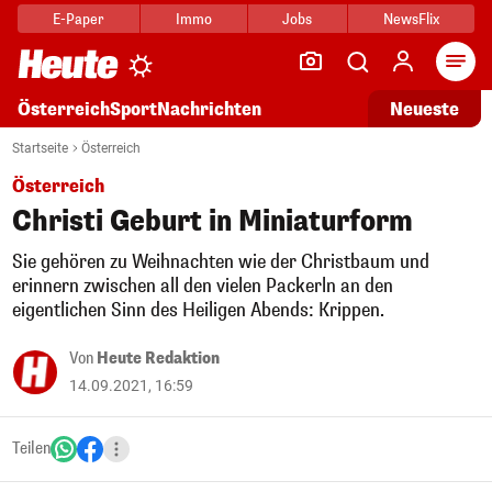
E-Paper
Immo
Jobs
NewsFlix
Arti
Österreich
Sport
Nachrichten
Neueste
Startseite
Österreich
Österreich
Christi Geburt in Miniaturform
Sie gehören zu Weihnachten wie der Christbaum und
erinnern zwischen all den vielen Packerln an den
eigentlichen Sinn des Heiligen Abends: Krippen.
Von
Heute Redaktion
14.09.2021, 16:59
Teilen