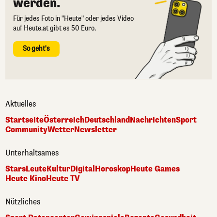
werden.
Für jedes Foto in "Heute" oder jedes Video
auf Heute.at gibt es 50 Euro.
So geht's
Aktuelles
Startseite
Österreich
Deutschland
Nachrichten
Sport
Community
Wetter
Newsletter
Unterhaltsames
Stars
Leute
Kultur
Digital
Horoskop
Heute Games
Heute Kino
Heute TV
Nützliches