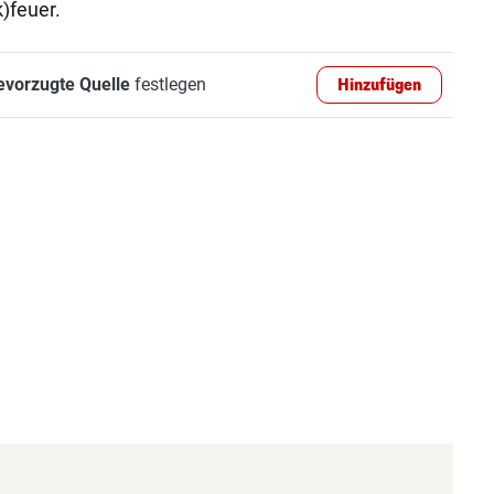
)feuer.
evorzugte Quelle
festlegen
Hinzufügen