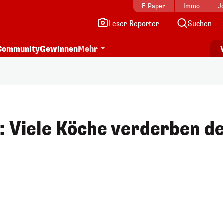
E-Paper
Immo
J
Leser-Reporter
Suchen
Community
Gewinnen
Mehr
: Viele Köche verderben d