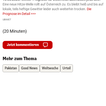
e
Eine neue Hitze-Welle rollt auf Österreich zu. Es bleibt heiß und bis auf
z
h
lokale, teils heftige Gewitter leider auch weiterhin trocken.
Die
o
Prognose im Detail >>>
m
UBIMET
Ge
(20 Minuten)
Jetzt kommentieren
Mehr zum Thema
Pakistan
Good News
Weltwoche
Urteil