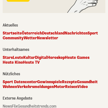
Aktuelles
Startseite
Österreich
Deutschland
Nachrichten
Sport
Community
Wetter
Newsletter
Unterhaltsames
Stars
Leute
Kultur
Digital
Horoskop
Heute Games
Heute Kino
Heute TV
Nützliches
Sport Datencenter
Gewinnspiele
Rezepte
Gesundheit
Wohnen
Verkehrsmeldungen
Motor
Reisen
Video
Externe Angebote
NewsFlix
Gesundheitstrends.com