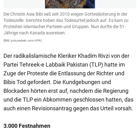
Die Christin Asia Bibi saß seit 2010 wegen Gotteslästerung in der
A
Todeszelle. Gerichte hoben das Todesurteil jedoch auf. Es kam zu
P
Protesten islamischer Parteien und Gruppen. Nun durfte die 51-
d
Jährige nach Kanada ausreisen.
(B
(Bild: picturedesk.com/APA)
Der radikalislamische Kleriker Khadim Rivzi von der
Partei Tehreek-e Labbaik Pakistan (TLP) hatte im
Zuge der Proteste die Entlassung der Richter und
Bibis Tod gefordert. Die Kundgebungen und
Blockaden hörten erst auf, nachdem die Regierung
und die TLP ein Abkommen geschlossen hatten, das
auch einen Revisionsantrag gegen das Urteil vorsah.
3.000 Festnahmen