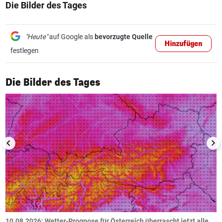
Die Bilder des Tages
"Heute"
auf Google als
bevorzugte Quelle
Hinzufügen
festlegen
1/50
Die Bilder des Tages
10.08.2026: Wetter-Prognose für Österreich überrascht jetzt alle.
0