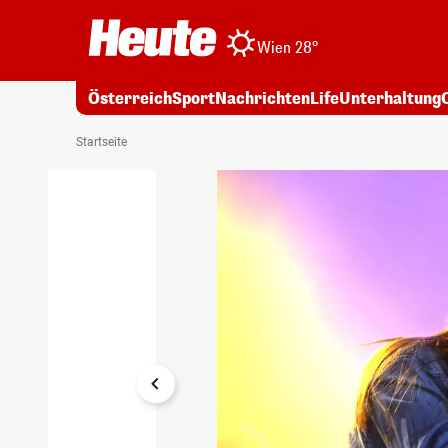
Wien 28°
Österreich
Sport
Nachrichten
Life
Unterhaltung
1/4
Startseite