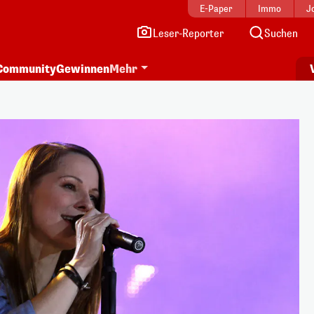
E-Paper
Immo
J
Leser-Reporter
Suchen
Community
Gewinnen
Mehr
i