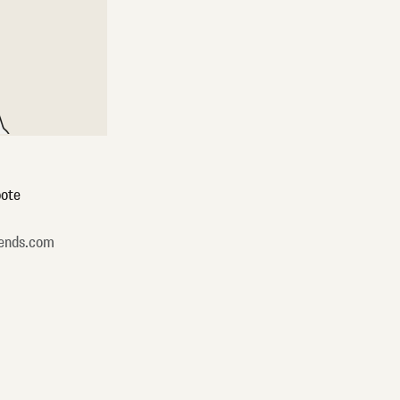
ote
ends.com