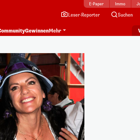
E-Paper
Immo
J
Leser-Reporter
Suchen
Community
Gewinnen
Mehr