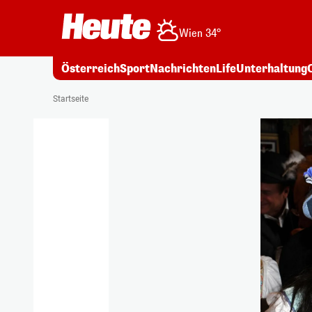
Wien 34°
Österreich
Sport
Nachrichten
Life
Unterhaltung
Startseite