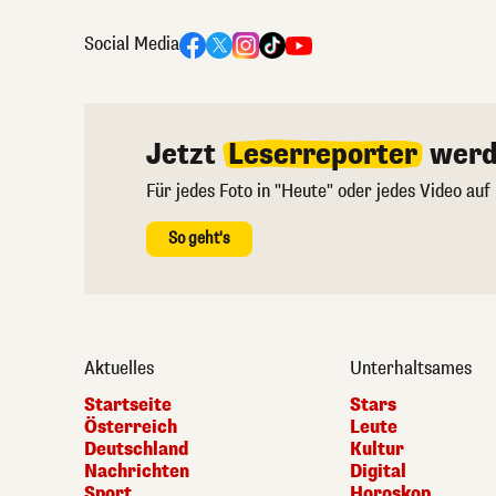
Social Media
Jetzt
Leserreporter
werd
Für jedes Foto in "Heute" oder jedes Video auf
So geht's
Aktuelles
Unterhaltsames
Startseite
Stars
Österreich
Leute
Deutschland
Kultur
Nachrichten
Digital
Sport
Horoskop