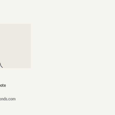
ote
ends.com