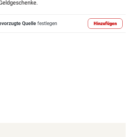
 Geldgeschenke.
evorzugte Quelle
festlegen
Hinzufügen