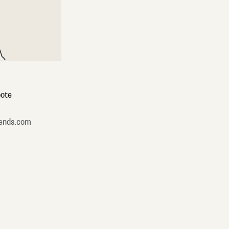
ote
ends.com