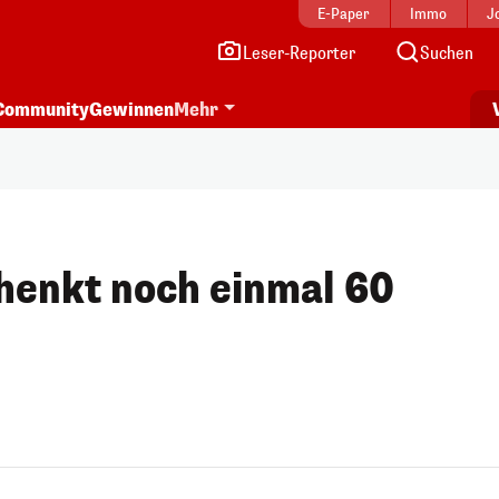
E-Paper
Immo
J
Leser-Reporter
Suchen
Community
Gewinnen
Mehr
henkt noch einmal 60