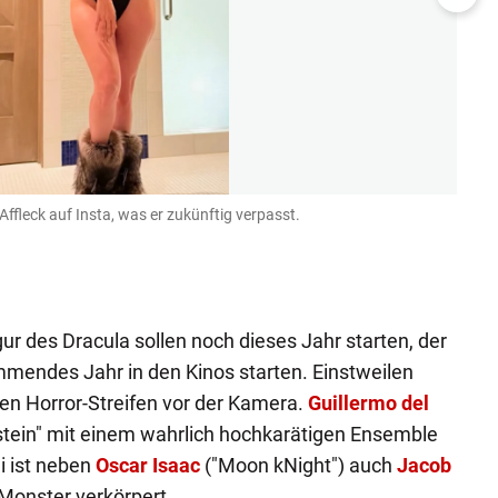
ffleck auf Insta, was er zukünftig verpasst.
Britn
Instagr
gur des Dracula sollen noch dieses Jahr starten, der
mendes Jahr in den Kinos starten. Einstweilen
ren Horror-Streifen vor der Kamera.
Guillermo del
nstein" mit einem wahrlich hochkarätigen Ensemble
i ist neben
Oscar Isaac
("Moon kNight") auch
Jacob
 Monster verkörpert.