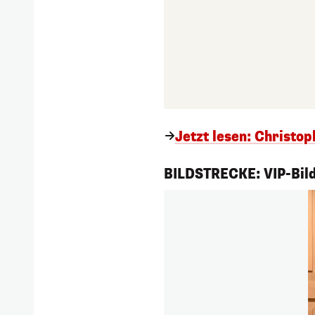
Jetzt lesen: Christop
1/231
BILDSTRECKE: VIP-Bild