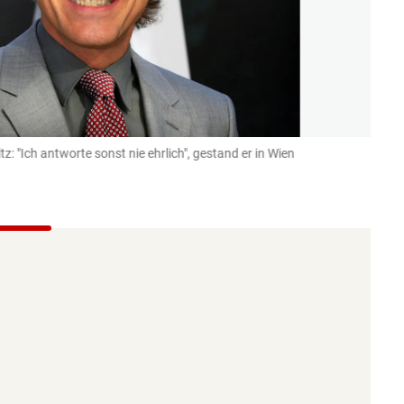
: "Ich antworte sonst nie ehrlich", gestand er in Wien
Trium
entg
(Bild: p