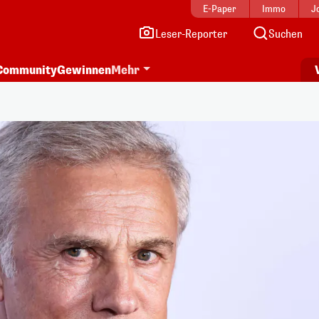
E-Paper
Immo
J
Leser-Reporter
Suchen
Community
Gewinnen
Mehr