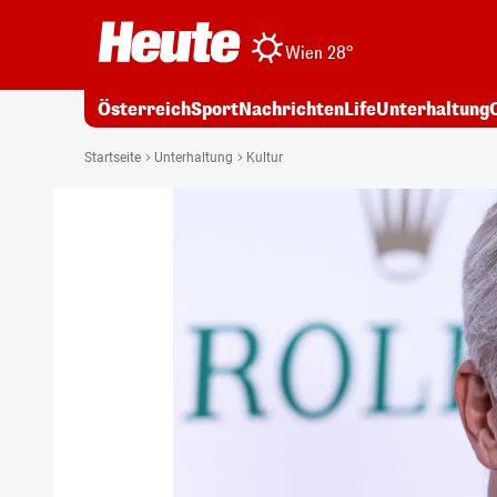
Wien 28°
Österreich
Sport
Nachrichten
Life
Unterhaltung
Startseite
Unterhaltung
Kultur