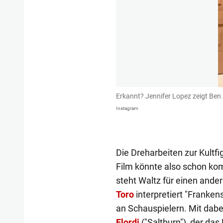
Erkannt? Jennifer Lopez zeigt Ben A
Instagram
Die Dreharbeiten zur Kultfi
Film könnte also schon kom
steht Waltz für einen ande
Toro
interpretiert "Franke
an Schauspielern. Mit dabe
Elordi
("Saltburn"), der das