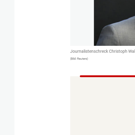
terds"
Journalistenschreck Christoph Waltz
(Bild: Reuters)