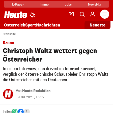
E-Paper
Immo
Jobs
NewsFlix
Arti
Österreich
Sport
Nachrichten
Neueste
Startseite
Szene
Christoph Waltz wettert gegen
Österreicher
In einem Interview, das derzeit im Internet kurisert,
verglich der österreichische Schauspieler Christoph Waltz
die Österreicher mit den Deutschen.
Von
Heute Redaktion
14.09.2021, 16:39
Teilen