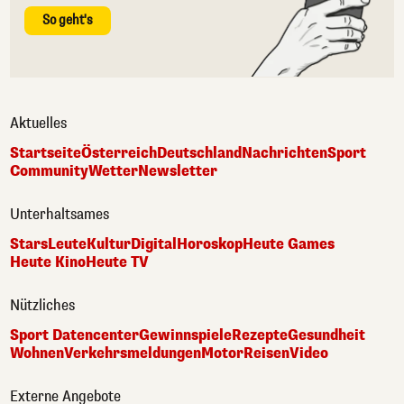
So geht's
Aktuelles
Startseite
Österreich
Deutschland
Nachrichten
Sport
Community
Wetter
Newsletter
Unterhaltsames
Stars
Leute
Kultur
Digital
Horoskop
Heute Games
Heute Kino
Heute TV
Nützliches
Sport Datencenter
Gewinnspiele
Rezepte
Gesundheit
Wohnen
Verkehrsmeldungen
Motor
Reisen
Video
Externe Angebote