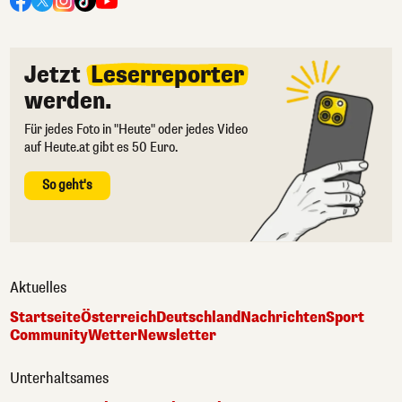
Jetzt
Leserreporter
werden.
Für jedes Foto in "Heute" oder jedes Video
auf Heute.at gibt es 50 Euro.
So geht's
Aktuelles
Startseite
Österreich
Deutschland
Nachrichten
Sport
Community
Wetter
Newsletter
Unterhaltsames