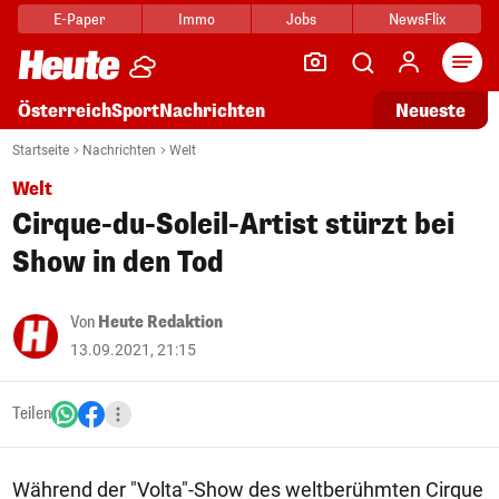
E-Paper
Immo
Jobs
NewsFlix
Arti
Österreich
Sport
Nachrichten
Neueste
Startseite
Nachrichten
Welt
Welt
Cirque-du-Soleil-Artist stürzt bei
Show in den Tod
Von
Heute Redaktion
13.09.2021, 21:15
Teilen
Während der "Volta"-Show des weltberühmten Cirque