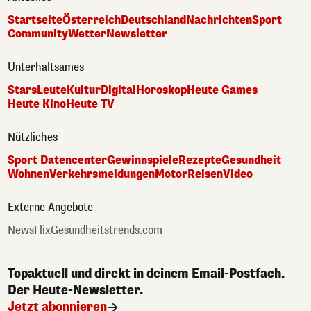
Startseite
Österreich
Deutschland
Nachrichten
Sport
Community
Wetter
Newsletter
Unterhaltsames
Stars
Leute
Kultur
Digital
Horoskop
Heute Games
Heute Kino
Heute TV
Nützliches
Sport Datencenter
Gewinnspiele
Rezepte
Gesundheit
Wohnen
Verkehrsmeldungen
Motor
Reisen
Video
Externe Angebote
NewsFlix
Gesundheitstrends.com
Topaktuell und direkt in deinem Email-Postfach.
Der Heute-Newsletter.
Jetzt abonnieren