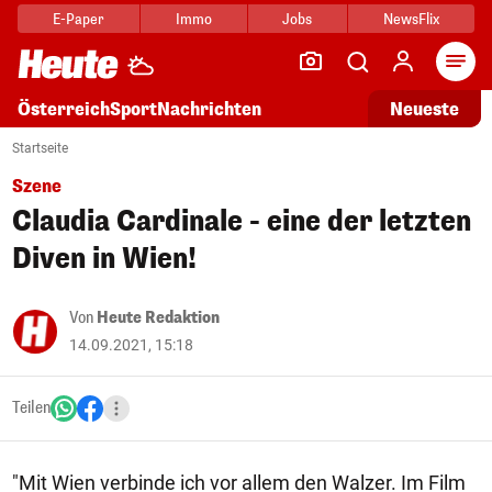
E-Paper
Immo
Jobs
NewsFlix
Arti
Österreich
Sport
Nachrichten
Neueste
Startseite
Szene
Claudia Cardinale - eine der letzten
Diven in Wien!
Von
Heute Redaktion
14.09.2021, 15:18
Teilen
"Mit Wien verbinde ich vor allem den Walzer. Im Film