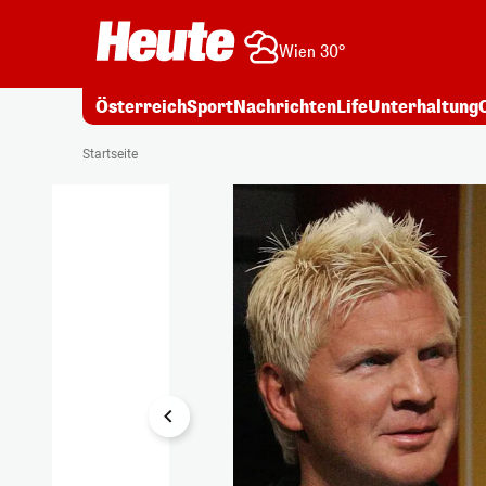
Wien 30°
Österreich
Sport
Nachrichten
Life
Unterhaltung
1/5
Startseite