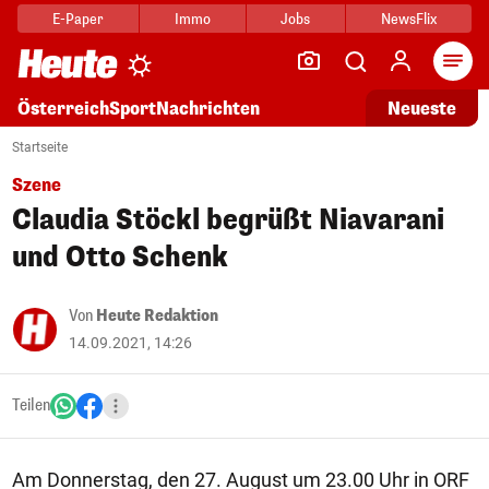
E-Paper
Immo
Jobs
NewsFlix
Arti
Österreich
Sport
Nachrichten
Neueste
Startseite
Szene
Claudia Stöckl begrüßt Niavarani
und Otto Schenk
Von
Heute Redaktion
14.09.2021, 14:26
Teilen
Am Donnerstag, den 27. August um 23.00 Uhr in ORF