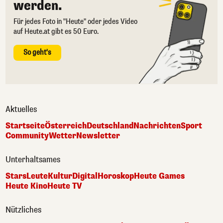
werden.
Für jedes Foto in "Heute" oder jedes Video
auf Heute.at gibt es 50 Euro.
So geht's
Aktuelles
Startseite
Österreich
Deutschland
Nachrichten
Sport
Community
Wetter
Newsletter
Unterhaltsames
Stars
Leute
Kultur
Digital
Horoskop
Heute Games
Heute Kino
Heute TV
Nützliches