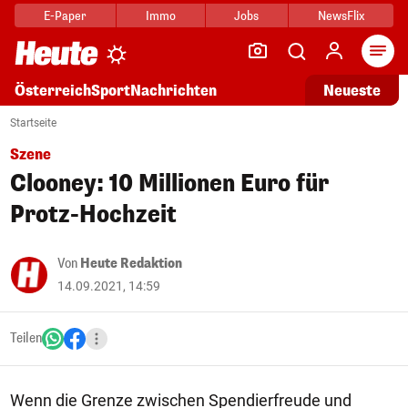
E-Paper
Immo
Jobs
NewsFlix
Arti
Österreich
Sport
Nachrichten
Neueste
Startseite
Szene
Clooney: 10 Millionen Euro für
Protz-Hochzeit
Von
Heute Redaktion
14.09.2021, 14:59
Teilen
Wenn die Grenze zwischen Spendierfreude und