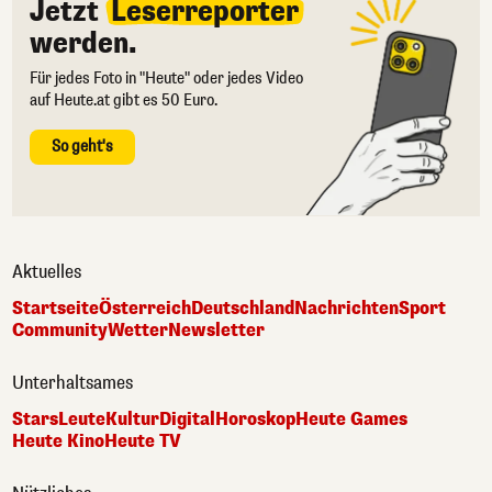
Jetzt
Leserreporter
werden.
Für jedes Foto in "Heute" oder jedes Video
auf Heute.at gibt es 50 Euro.
So geht's
Aktuelles
Startseite
Österreich
Deutschland
Nachrichten
Sport
Community
Wetter
Newsletter
Unterhaltsames
Stars
Leute
Kultur
Digital
Horoskop
Heute Games
Heute Kino
Heute TV