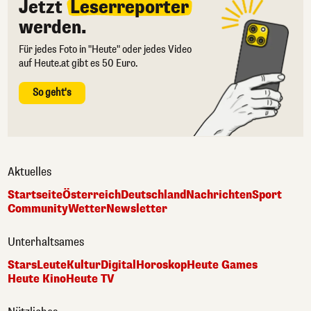
Jetzt
Leserreporter
werden.
Für jedes Foto in "Heute" oder jedes Video
auf Heute.at gibt es 50 Euro.
So geht's
Aktuelles
Startseite
Österreich
Deutschland
Nachrichten
Sport
Community
Wetter
Newsletter
Unterhaltsames
Stars
Leute
Kultur
Digital
Horoskop
Heute Games
Heute Kino
Heute TV