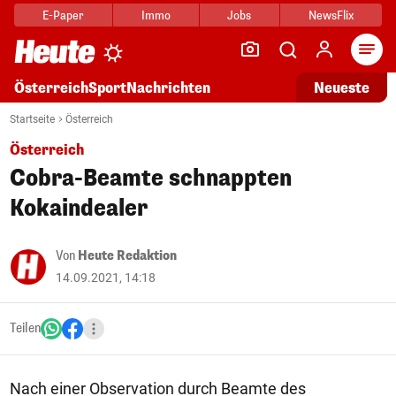
E-Paper
Immo
Jobs
NewsFlix
Arti
Österreich
Sport
Nachrichten
Neueste
Startseite
Österreich
Österreich
Cobra-Beamte schnappten
Kokaindealer
Von
Heute Redaktion
14.09.2021, 14:18
Teilen
Nach einer Observation durch Beamte des