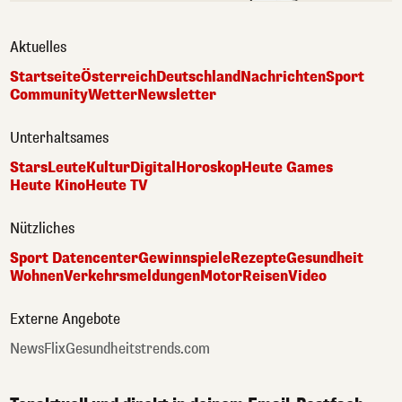
Aktuelles
Startseite
Österreich
Deutschland
Nachrichten
Sport
Community
Wetter
Newsletter
Unterhaltsames
Stars
Leute
Kultur
Digital
Horoskop
Heute Games
Heute Kino
Heute TV
Nützliches
Sport Datencenter
Gewinnspiele
Rezepte
Gesundheit
Wohnen
Verkehrsmeldungen
Motor
Reisen
Video
Externe Angebote
NewsFlix
Gesundheitstrends.com