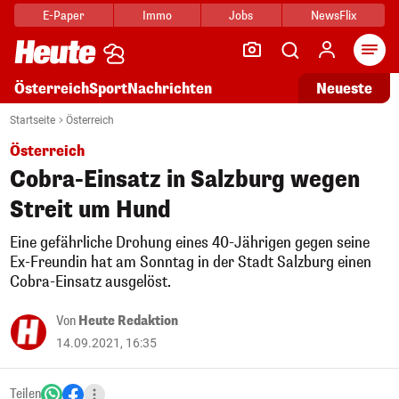
E-Paper
Immo
Jobs
NewsFlix
Arti
Österreich
Sport
Nachrichten
Neueste
Startseite
Österreich
Österreich
Cobra-Einsatz in Salzburg wegen
Streit um Hund
Eine gefährliche Drohung eines 40-Jährigen gegen seine
Ex-Freundin hat am Sonntag in der Stadt Salzburg einen
Cobra-Einsatz ausgelöst.
Von
Heute Redaktion
14.09.2021, 16:35
Teilen