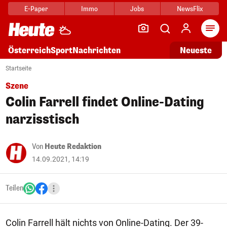
E-Paper
Immo
Jobs
NewsFlix
Arti
Österreich
Sport
Nachrichten
Neueste
Startseite
Szene
Colin Farrell findet Online-Dating
narzisstisch
Von
Heute Redaktion
14.09.2021, 14:19
Teilen
Colin Farrell hält nichts von Online-Dating. Der 39-