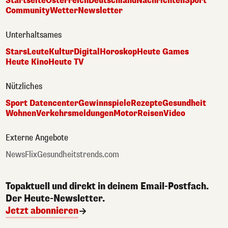
Startseite
Österreich
Deutschland
Nachrichten
Sport
Community
Wetter
Newsletter
Unterhaltsames
Stars
Leute
Kultur
Digital
Horoskop
Heute Games
Heute Kino
Heute TV
Nützliches
Sport Datencenter
Gewinnspiele
Rezepte
Gesundheit
Wohnen
Verkehrsmeldungen
Motor
Reisen
Video
Externe Angebote
NewsFlix
Gesundheitstrends.com
Topaktuell und direkt in deinem Email-Postfach.
Der Heute-Newsletter.
Jetzt abonnieren