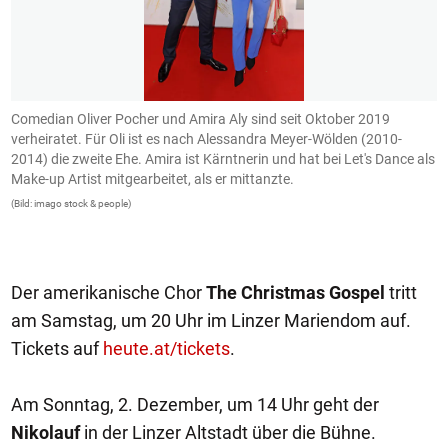
Comedian Oliver Pocher und Amira Aly sind seit Oktober 2019
2
verheiratet. Für Oli ist es nach Alessandra Meyer-Wölden (2010-
M
2014) die zweite Ehe. Amira ist Kärntnerin und hat bei Let's Dance als
z
Make-up Artist mitgearbeitet, als er mittanzte.
B
(Bild: imago stock & people)
(B
Der amerikanische Chor
The Christmas Gospel
tritt
am Samstag, um 20 Uhr im Linzer Mariendom auf.
Tickets auf
heute.at/tickets
.
Am Sonntag, 2. Dezember, um 14 Uhr geht der
Nikolauf
in der Linzer Altstadt über die Bühne.