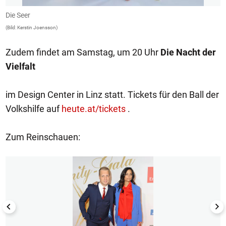
Die Seer
D
(Bild: Kerstin Joensson)
(B
Zudem findet am Samstag, um 20 Uhr
Die Nacht der
Vielfalt
im Design Center in Linz statt. Tickets für den Ball der
Volkshilfe auf
heute.at/tickets
.
Zum Reinschauen:
1/11