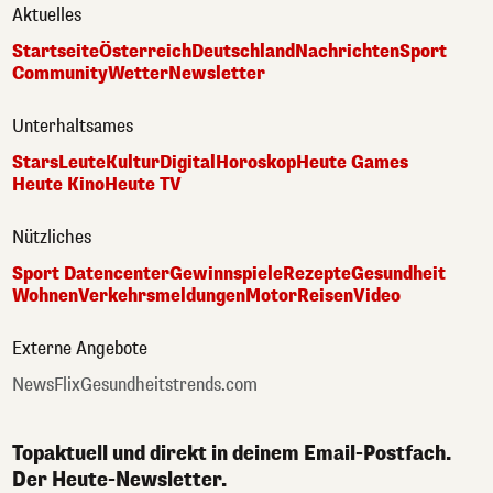
Aktuelles
Startseite
Österreich
Deutschland
Nachrichten
Sport
Community
Wetter
Newsletter
Unterhaltsames
Stars
Leute
Kultur
Digital
Horoskop
Heute Games
Heute Kino
Heute TV
Nützliches
Sport Datencenter
Gewinnspiele
Rezepte
Gesundheit
Wohnen
Verkehrsmeldungen
Motor
Reisen
Video
Externe Angebote
NewsFlix
Gesundheitstrends.com
Topaktuell und direkt in deinem Email-Postfach.
Der Heute-Newsletter.