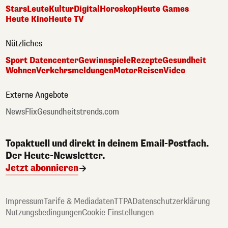
Stars
Leute
Kultur
Digital
Horoskop
Heute Games
Heute Kino
Heute TV
Nützliches
Sport Datencenter
Gewinnspiele
Rezepte
Gesundheit
Wohnen
Verkehrsmeldungen
Motor
Reisen
Video
Externe Angebote
NewsFlix
Gesundheitstrends.com
Topaktuell und direkt in deinem Email-Postfach.
Der Heute-Newsletter.
Jetzt abonnieren
Impressum
Tarife & Mediadaten
TTPA
Datenschutzerklärung
Nutzungsbedingungen
Cookie Einstellungen