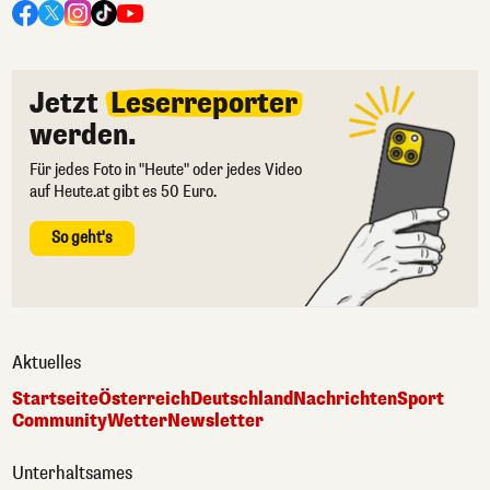
Jetzt
Leserreporter
werden.
Für jedes Foto in "Heute" oder jedes Video
auf Heute.at gibt es 50 Euro.
So geht's
Aktuelles
Startseite
Österreich
Deutschland
Nachrichten
Sport
Community
Wetter
Newsletter
Unterhaltsames