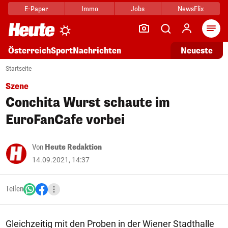
E-Paper
Immo
Jobs
NewsFlix
Arti
Österreich
Sport
Nachrichten
Neueste
Startseite
Szene
Conchita Wurst schaute im
EuroFanCafe vorbei
Von
Heute Redaktion
14.09.2021, 14:37
Teilen
Gleichzeitig mit den Proben in der Wiener Stadthalle