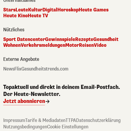
Unterhaltsames
Stars
Leute
Kultur
Digital
Horoskop
Heute Games
Heute Kino
Heute TV
Nützliches
Sport Datencenter
Gewinnspiele
Rezepte
Gesundheit
Wohnen
Verkehrsmeldungen
Motor
Reisen
Video
Externe Angebote
NewsFlix
Gesundheitstrends.com
Topaktuell und direkt in deinem Email-Postfach.
Der Heute-Newsletter.
Jetzt abonnieren
Impressum
Tarife & Mediadaten
TTPA
Datenschutzerklärung
Nutzungsbedingungen
Cookie Einstellungen