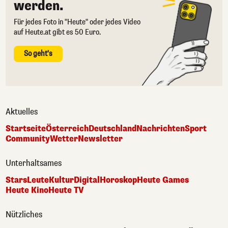
werden.
Für jedes Foto in "Heute" oder jedes Video
auf Heute.at gibt es 50 Euro.
So geht's
Aktuelles
Startseite
Österreich
Deutschland
Nachrichten
Sport
Community
Wetter
Newsletter
Unterhaltsames
Stars
Leute
Kultur
Digital
Horoskop
Heute Games
Heute Kino
Heute TV
Nützliches