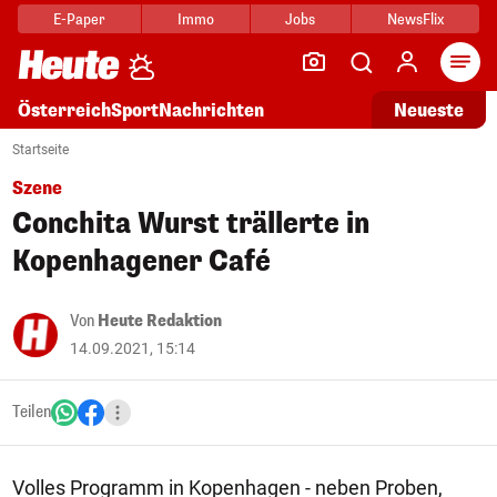
E-Paper
Immo
Jobs
NewsFlix
Arti
Österreich
Sport
Nachrichten
Neueste
Startseite
Szene
Conchita Wurst trällerte in
Kopenhagener Café
Von
Heute Redaktion
14.09.2021, 15:14
Teilen
Volles Programm in Kopenhagen - neben Proben,