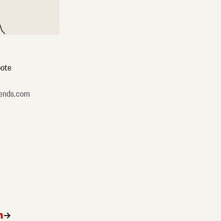
ote
ends.com
n