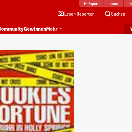
E-Paper
Immo
J
Leser-Reporter
Suchen
Community
Gewinnen
Mehr