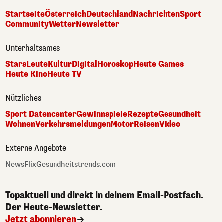
Startseite
Österreich
Deutschland
Nachrichten
Sport
Community
Wetter
Newsletter
Unterhaltsames
Stars
Leute
Kultur
Digital
Horoskop
Heute Games
Heute Kino
Heute TV
Nützliches
Sport Datencenter
Gewinnspiele
Rezepte
Gesundheit
Wohnen
Verkehrsmeldungen
Motor
Reisen
Video
Externe Angebote
NewsFlix
Gesundheitstrends.com
Topaktuell und direkt in deinem Email-Postfach.
Der Heute-Newsletter.
Jetzt abonnieren