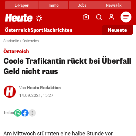
E-Paper
Immo
Jobs
NewsFlix
Arti
Österreich
Sport
Nachrichten
Neueste
Startseite
Österreich
Österreich
Coole Trafikantin rückt bei Überfall
Geld nicht raus
Von
Heute Redaktion
14.09.2021, 15:27
Teilen
Am Mittwoch stürmten eine halbe Stunde vor