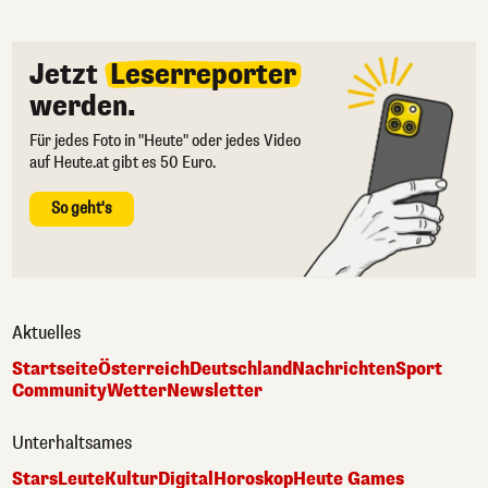
Jetzt
Leserreporter
werden.
Für jedes Foto in "Heute" oder jedes Video
auf Heute.at gibt es 50 Euro.
So geht's
Aktuelles
Startseite
Österreich
Deutschland
Nachrichten
Sport
Community
Wetter
Newsletter
Unterhaltsames
Stars
Leute
Kultur
Digital
Horoskop
Heute Games