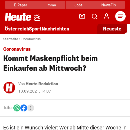
E-Paper
Immo
Jobs
NewsFlix
Arti
Österreich
Sport
Nachrichten
Neueste
Startseite
Coronavirus
Coronavirus
Kommt Maskenpflicht beim
Einkaufen ab Mittwoch?
Von
Heute Redaktion
13.09.2021, 14:07
Teilen
Es ist ein Wunsch vieler: Wer ab Mitte dieser Woche in