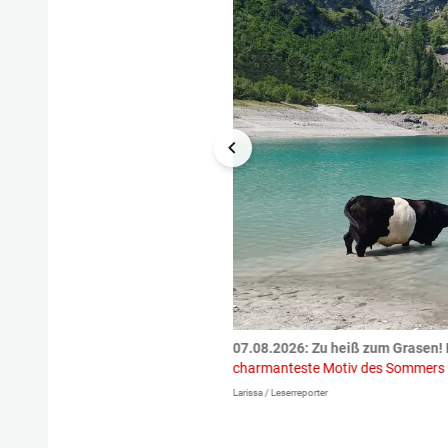
tzte.
Zu einem tragischen
07.08.2026: Zu heiß zum Grasen! 
igen gekommen.
Bei einem Frontal-
charmanteste Motiv des Sommers
Larissa / Leserreporter