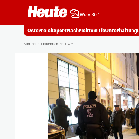
Wien 30°
Österreich
Sport
Nachrichten
Life
Unterhaltung
Startseite
Nachrichten
Welt