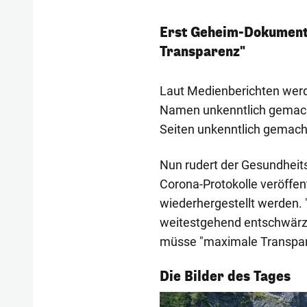
Erst Geheim-Dokumente 
Transparenz"
Laut Medienberichten werd
Namen unkenntlich gemacht
Seiten unkenntlich gemacht
Nun rudert der Gesundheits
Corona-Protokolle veröffen
wiederhergestellt werden. "
weitestgehend entschwärzt
müsse "maximale Transpar
1/55
Die Bilder des Tages