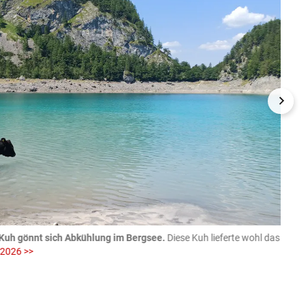
Kuh gönnt sich Abkühlung im Bergsee.
Diese Kuh lieferte wohl das
06.08
 2026 >>
fotog
>>
zVg / Di