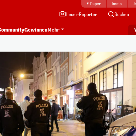
E-Paper
Immo
J
Leser-Reporter
Suchen
Community
Gewinnen
Mehr