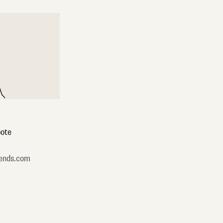
ote
ends.com