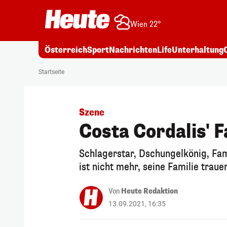
Wien 22°
Österreich
Sport
Nachrichten
Life
Unterhaltung
Startseite
Szene
Costa Cordalis' F
Schlagerstar, Dschungelkönig, Fami
ist nicht mehr, seine Familie trauer
Von
Heute Redaktion
13.09.2021, 16:35