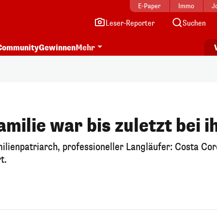
E-Paper
Immo
J
Leser-Reporter
Suchen
Community
Gewinnen
Mehr
amilie war bis zuletzt bei 
lienpatriarch, professioneller Langläufer: Costa Cor
t.