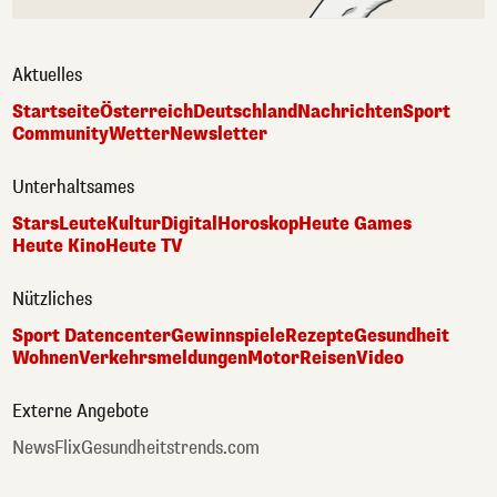
Aktuelles
Startseite
Österreich
Deutschland
Nachrichten
Sport
Community
Wetter
Newsletter
Unterhaltsames
Stars
Leute
Kultur
Digital
Horoskop
Heute Games
Heute Kino
Heute TV
Nützliches
Sport Datencenter
Gewinnspiele
Rezepte
Gesundheit
Wohnen
Verkehrsmeldungen
Motor
Reisen
Video
Externe Angebote
NewsFlix
Gesundheitstrends.com