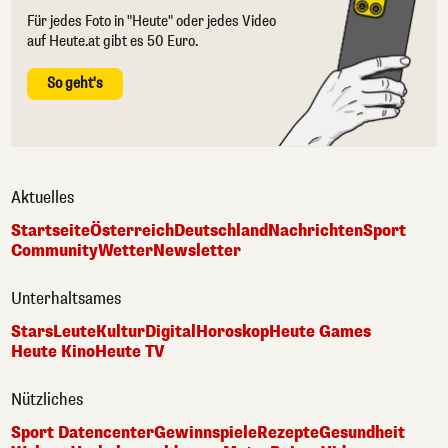
Für jedes Foto in "Heute" oder jedes Video
auf Heute.at gibt es 50 Euro.
So geht's
Aktuelles
Startseite
Österreich
Deutschland
Nachrichten
Sport
Community
Wetter
Newsletter
Unterhaltsames
Stars
Leute
Kultur
Digital
Horoskop
Heute Games
Heute Kino
Heute TV
Nützliches
Sport Datencenter
Gewinnspiele
Rezepte
Gesundheit