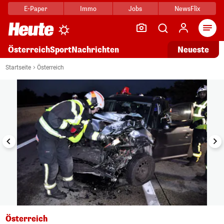
E-Paper
Immo
Jobs
NewsFlix
Arti
Österreich
Sport
Nachrichten
Neueste
i
1/4
Startseite
Österreich
Österreich