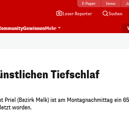
E-Paper
Immo
J
Leser-Reporter
Suchen
Community
Gewinnen
Mehr
ünstlichen Tiefschlaf
t Priel (Bezirk Melk) ist am Montagnachmittag ein 65
letzt worden.