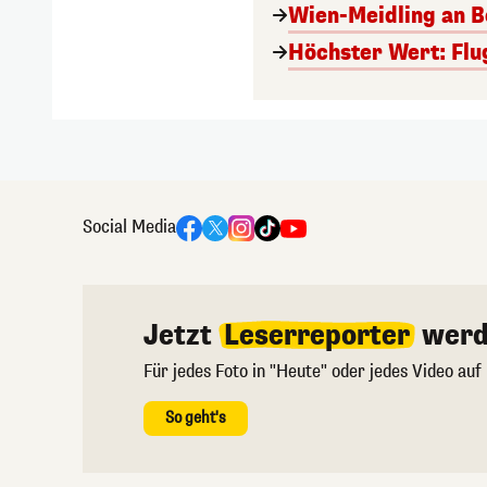
Wien-Meidling an Bo
Höchster Wert: Flu
Social Media
Jetzt
Leserreporter
werd
Für jedes Foto in "Heute" oder jedes Video auf
So geht's