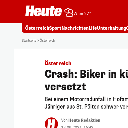
Wien 22°
Österreich
Sport
Nachrichten
Life
Unterhaltung
Startseite
Österreich
Österreich
Crash: Biker in k
versetzt
Bei einem Motorradunfall in Hofam
Jähriger aus St. Pölten schwer ver
Von
Heute Redaktion
13.09.2021, 16:42