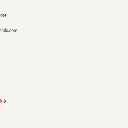
ote
ends.com
n