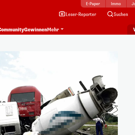
E-Paper
Immo
J
Leser-Reporter
Suchen
Community
Gewinnen
Mehr