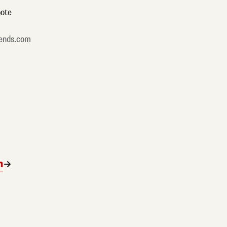
ote
ends.com
n