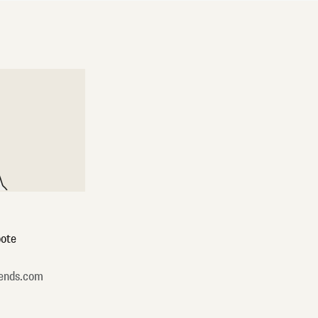
ote
ends.com