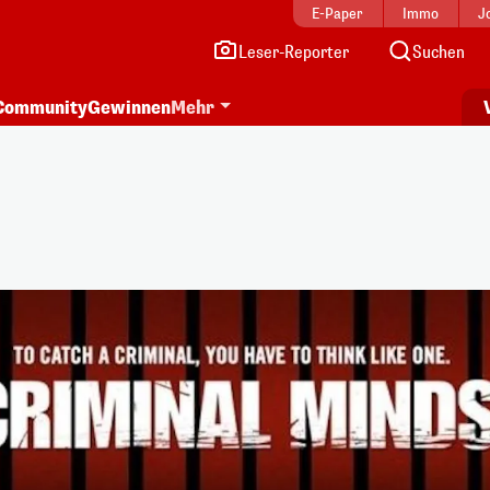
E-Paper
Immo
J
Leser-Reporter
Suchen
Community
Gewinnen
Mehr