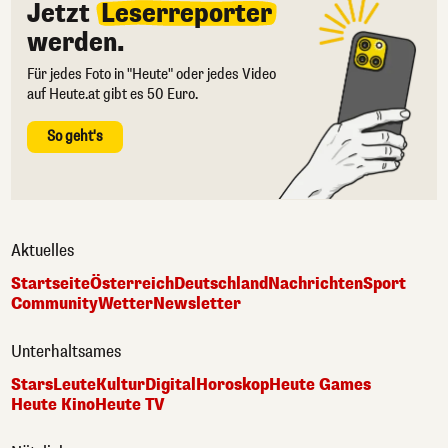
Jetzt
Leserreporter
werden.
Für jedes Foto in "Heute" oder jedes Video
auf Heute.at gibt es 50 Euro.
So geht's
Aktuelles
Startseite
Österreich
Deutschland
Nachrichten
Sport
Community
Wetter
Newsletter
Unterhaltsames
Stars
Leute
Kultur
Digital
Horoskop
Heute Games
Heute Kino
Heute TV