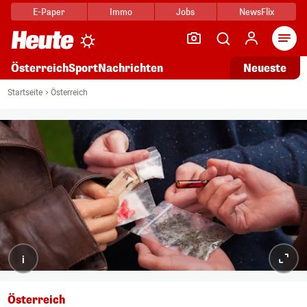
E-Paper
Immo
Jobs
NewsFlix
Arti
Österreich
Sport
Nachrichten
Neueste
Startseite
Österreich
i
Österreich