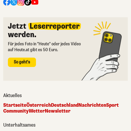
Jetzt
Leserreporter
werden.
Für jedes Foto in "Heute" oder jedes Video
auf Heute.at gibt es 50 Euro.
So geht's
Aktuelles
Startseite
Österreich
Deutschland
Nachrichten
Sport
Community
Wetter
Newsletter
Unterhaltsames