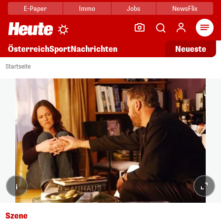
E-Paper
Immo
Jobs
NewsFlix
Arti
Österreich
Sport
Nachrichten
Neueste
Startseite
i
Szene