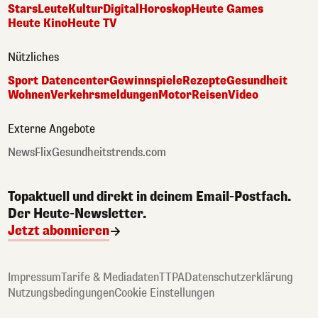
Stars
Leute
Kultur
Digital
Horoskop
Heute Games
Heute Kino
Heute TV
Nützliches
Sport Datencenter
Gewinnspiele
Rezepte
Gesundheit
Wohnen
Verkehrsmeldungen
Motor
Reisen
Video
Externe Angebote
NewsFlix
Gesundheitstrends.com
Topaktuell und direkt in deinem Email-Postfach.
Der Heute-Newsletter.
Jetzt abonnieren
Impressum
Tarife & Mediadaten
TTPA
Datenschutzerklärung
Nutzungsbedingungen
Cookie Einstellungen