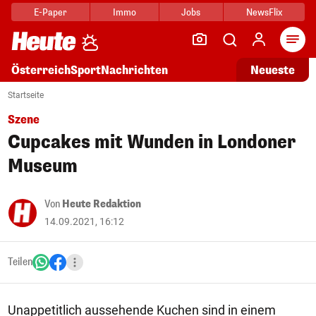
E-Paper
Immo
Jobs
NewsFlix
Arti
Österreich
Sport
Nachrichten
Neueste
Startseite
Szene
Cupcakes mit Wunden in Londoner
Museum
Von
Heute Redaktion
14.09.2021, 16:12
Teilen
Unappetitlich aussehende Kuchen sind in einem