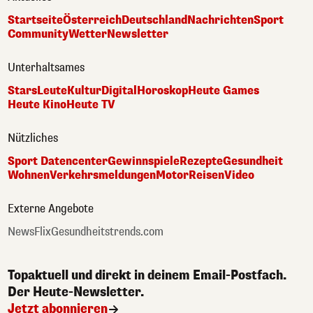
Startseite
Österreich
Deutschland
Nachrichten
Sport
Community
Wetter
Newsletter
Unterhaltsames
Stars
Leute
Kultur
Digital
Horoskop
Heute Games
Heute Kino
Heute TV
Nützliches
Sport Datencenter
Gewinnspiele
Rezepte
Gesundheit
Wohnen
Verkehrsmeldungen
Motor
Reisen
Video
Externe Angebote
NewsFlix
Gesundheitstrends.com
Topaktuell und direkt in deinem Email-Postfach.
Der Heute-Newsletter.
Jetzt abonnieren