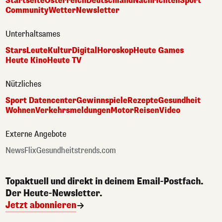
Startseite
Österreich
Deutschland
Nachrichten
Sport
Community
Wetter
Newsletter
Unterhaltsames
Stars
Leute
Kultur
Digital
Horoskop
Heute Games
Heute Kino
Heute TV
Nützliches
Sport Datencenter
Gewinnspiele
Rezepte
Gesundheit
Wohnen
Verkehrsmeldungen
Motor
Reisen
Video
Externe Angebote
NewsFlix
Gesundheitstrends.com
Topaktuell und direkt in deinem Email-Postfach.
Der Heute-Newsletter.
Jetzt abonnieren