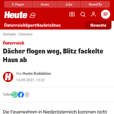
E-Paper
Immo
Jobs
NewsFlix
Arti
Österreich
Sport
Nachrichten
Neueste
Startseite
Österreich
Österreich
Dächer flogen weg, Blitz fackelte
Haus ab
Von
Heute Redaktion
14.09.2021, 13:22
Teilen
Die Feuerwehren in Niederösterreich kommen nicht