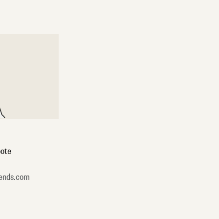
ote
ends.com