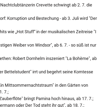
 Nachtclubtänzerin Crevette schwingt ab 2. 7. die
f: Korruption und Bestechung - ab 3. Juli wird "Der
s wie „Hot Stuff“ in der musikalischen Zeitreise "I
stigen Weiber von Windsor", ab 6. 7. - so süß ist nur
ethen: Robert Dornhelm inszeniert "La Bohème", ab
er Bettelstudent" irrt und begehrt seine Komtesse
"Ein Mittsommernachtstraum" in den Gärten von
. 7.;
Zauberflöte" bringt Pamina hoch hinaus, ab 17. 7.;
rmann oder Der Tod steht ihr gut", ab 18. 7.;