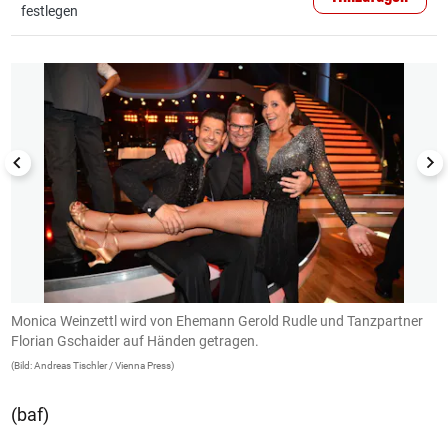
festlegen
1/10
Monica Weinzettl wird von Ehemann Gerold Rudle und Tanzpartner
K
Florian Gschaider auf Händen getragen.
(B
(Bild: Andreas Tischler / Vienna Press)
(baf)