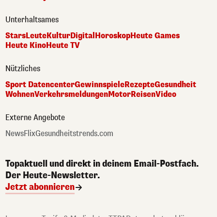
Unterhaltsames
Stars
Leute
Kultur
Digital
Horoskop
Heute Games
Heute Kino
Heute TV
Nützliches
Sport Datencenter
Gewinnspiele
Rezepte
Gesundheit
Wohnen
Verkehrsmeldungen
Motor
Reisen
Video
Externe Angebote
NewsFlix
Gesundheitstrends.com
Topaktuell und direkt in deinem Email-Postfach.
Der Heute-Newsletter.
Jetzt abonnieren