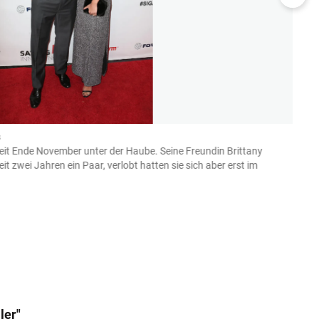
s
Seren
t seit Ende November unter der Haube. Seine Freundin Brittany
Weltk
t zwei Jahren ein Paar, verlobt hatten sie sich aber erst im
Novem
(Bild: k
ler"