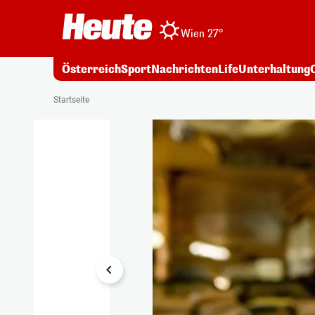
Wien 27°
Österreich
Sport
Nachrichten
Life
Unterhaltung
1/12
Startseite