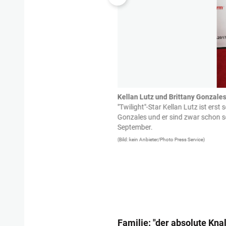
Kellan Lutz und Brittany Gonzale
 ganz besonderem Datum. Er feierte
"Twilight"-Star Kellan Lutz ist ers
 sich auf der Tanzfläche eines Klubs
Gonzales und er sind zwar schon sei
 gemeinsames Hochzeitsdatum ist also
September.
iebsten. Rupaul hat sich einen
(Bild: kein Anbieter/Photo Press Service)
 groß und erstreckt sich über Teile
Familie: "der absolute Knal