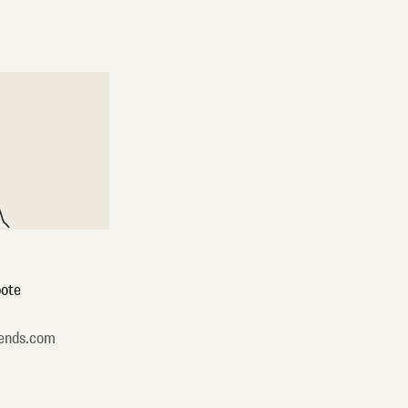
ote
ends.com