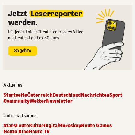
Jetzt
Leserreporter
werden.
Für jedes Foto in "Heute" oder jedes Video
auf Heute.at gibt es 50 Euro.
So geht's
Aktuelles
Startseite
Österreich
Deutschland
Nachrichten
Sport
Community
Wetter
Newsletter
Unterhaltsames
Stars
Leute
Kultur
Digital
Horoskop
Heute Games
Heute Kino
Heute TV