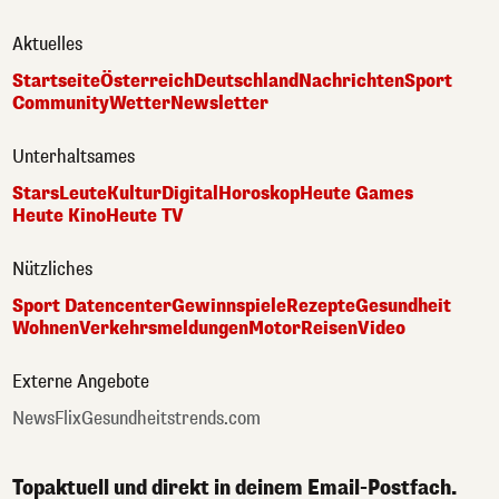
Aktuelles
Startseite
Österreich
Deutschland
Nachrichten
Sport
Community
Wetter
Newsletter
Unterhaltsames
Stars
Leute
Kultur
Digital
Horoskop
Heute Games
Heute Kino
Heute TV
Nützliches
Sport Datencenter
Gewinnspiele
Rezepte
Gesundheit
Wohnen
Verkehrsmeldungen
Motor
Reisen
Video
Externe Angebote
NewsFlix
Gesundheitstrends.com
Topaktuell und direkt in deinem Email-Postfach.