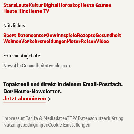
Stars
Leute
Kultur
Digital
Horoskop
Heute Games
Heute Kino
Heute TV
Nützliches
Sport Datencenter
Gewinnspiele
Rezepte
Gesundheit
Wohnen
Verkehrsmeldungen
Motor
Reisen
Video
Externe Angebote
NewsFlix
Gesundheitstrends.com
Topaktuell und direkt in deinem Email-Postfach.
Der Heute-Newsletter.
Jetzt abonnieren
Impressum
Tarife & Mediadaten
TTPA
Datenschutzerklärung
Nutzungsbedingungen
Cookie Einstellungen