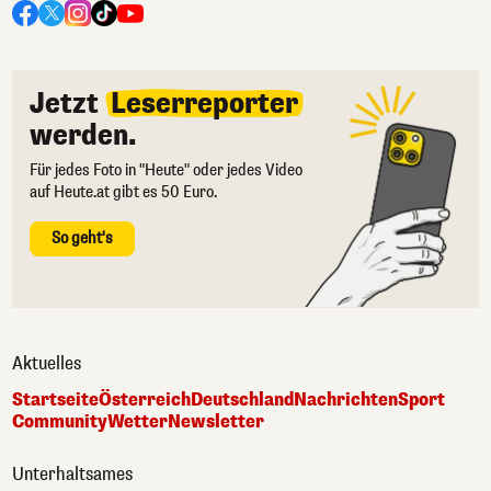
Jetzt
Leserreporter
werden.
Für jedes Foto in "Heute" oder jedes Video
auf Heute.at gibt es 50 Euro.
So geht's
Aktuelles
Startseite
Österreich
Deutschland
Nachrichten
Sport
Community
Wetter
Newsletter
Unterhaltsames