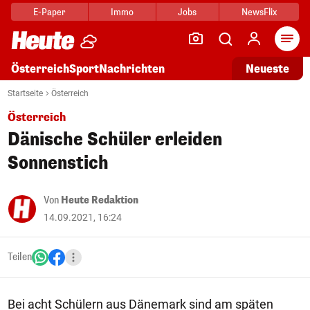
E-Paper
Immo
Jobs
NewsFlix
Arti
Österreich
Sport
Nachrichten
Neueste
Startseite
Österreich
Österreich
Dänische Schüler erleiden
Sonnenstich
Von
Heute Redaktion
14.09.2021, 16:24
Teilen
Bei acht Schülern aus Dänemark sind am späten